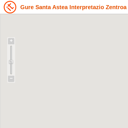
Gure Santa Astea Interpretazio Zentroa
+
−