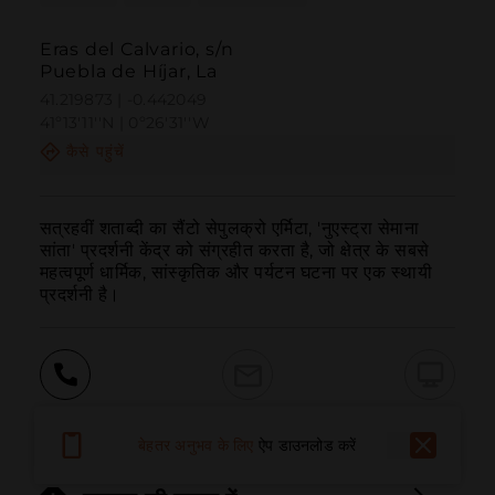
Eras del Calvario, s/n
Puebla de Híjar, La
41.219873 | -0.442049
41º13'11''N | 0º26'31''W
कैसे पहुंचें
सत्रहवीं शताब्दी का सैंटो सेपुलक्रो एर्मिटा, 'नुएस्ट्रा सेमाना 
सांता' प्रदर्शनी केंद्र को संग्रहीत करता है, जो क्षेत्र के सबसे 
महत्वपूर्ण धार्मिक, सांस्कृतिक और पर्यटन घटना पर एक स्थायी 
प्रदर्शनी है।
बुलाना
ईमेल
वेबसाइट
बेहतर अनुभव के लिए
ऐप डाउनलोड करें