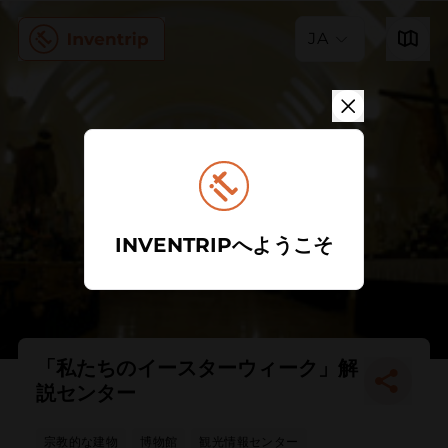
JA
INVENTRIPへようこそ
「私たちのイースターウィーク」解
説センター
宗教的な建物
博物館
観光情報センター