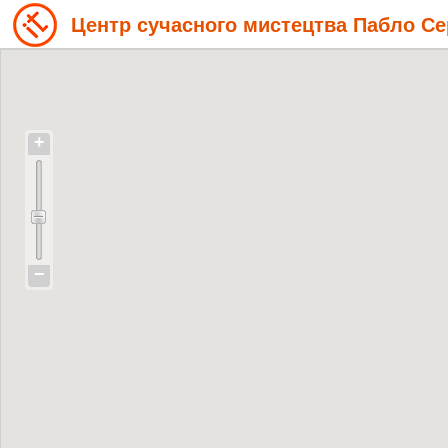
Центр сучасного мистецтва Пабло С
+
−