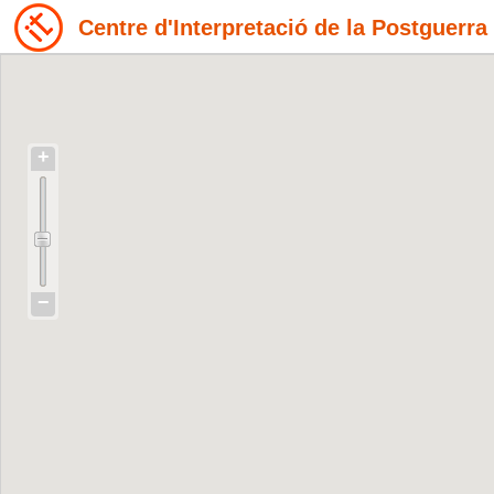
Centre d'Interpretació de la Postguerra
+
−