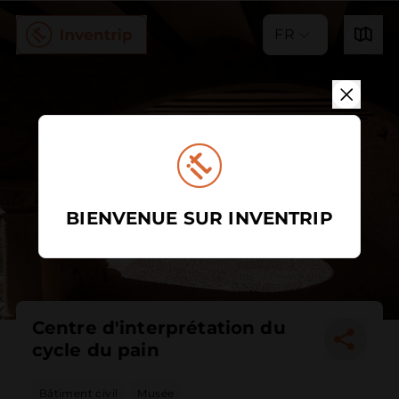
FR
BIENVENUE SUR INVENTRIP
Centre d'interprétation du
cycle du pain
Bâtiment civil
Musée