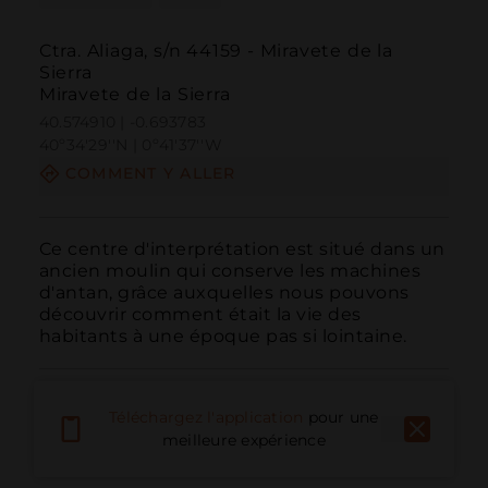
Ctra. Aliaga, s/n 44159 - Miravete de la
Sierra
Miravete de la Sierra
40.574910 | -0.693783
40º34'29''N | 0º41'37''W
COMMENT Y ALLER
Ce centre d'interprétation est situé dans un 
ancien moulin qui conserve les machines 
d'antan, grâce auxquelles nous pouvons 
découvrir comment était la vie des 
habitants à une époque pas si lointaine.
Téléchargez l'application
pour une
meilleure expérience
Appeler
E-mail
Site Web