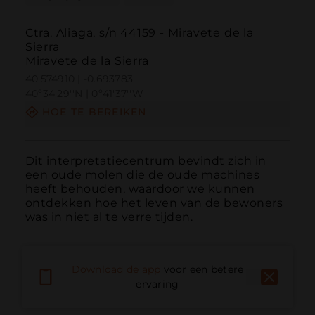
Ctra. Aliaga, s/n 44159 - Miravete de la
Sierra
Miravete de la Sierra
40.574910 | -0.693783
40º34'29''N | 0º41'37''W
HOE TE BEREIKEN
Dit interpretatiecentrum bevindt zich in 
een oude molen die de oude machines 
heeft behouden, waardoor we kunnen 
ontdekken hoe het leven van de bewoners 
was in niet al te verre tijden.
Download de app
voor een betere
ervaring
Bellen
E-mail
Website