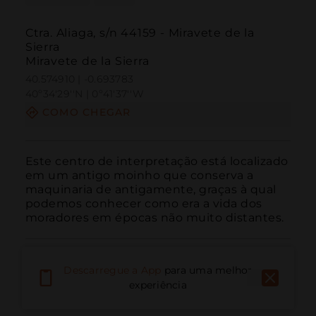
Ctra. Aliaga, s/n 44159 - Miravete de la
Sierra
Miravete de la Sierra
40.574910 | -0.693783
40º34'29''N | 0º41'37''W
COMO CHEGAR
Este centro de interpretação está localizado 
em um antigo moinho que conserva a 
maquinaria de antigamente, graças à qual 
podemos conhecer como era a vida dos 
moradores em épocas não muito distantes.
Descarregue a App
para uma melhor
experiência
Ligar
E-mail
Site