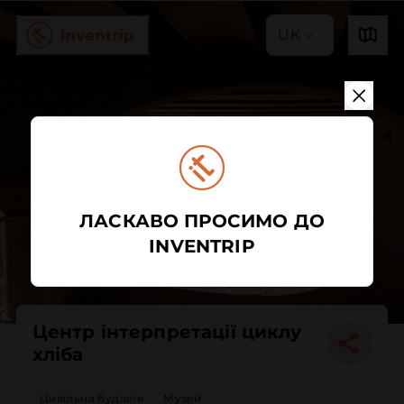
UK
ЛАСКАВО ПРОСИМО ДО
INVENTRIP
Центр інтерпретації циклу
хліба
Цивільна будівля
Музей