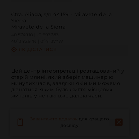
Ctra. Aliaga, s/n 44159 - Miravete de la
Sierra
Miravete de la Sierra
40.574910 | -0.693783
40º34'29''N | 0º41'37''W
ЯК ДІСТАТИСЯ
Цей центр інтерпретації розташований у 
старій млині, який зберіг машинерію 
минулих часів, завдяки якій ми можемо 
дізнатися, яким було життя місцевих 
жителів у не такі вже далекі часи.
Завантажте додаток
для кращого
досвіду
Дзвонити
Електронна пошта
Веб-сайт