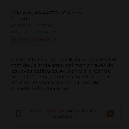
C/ Mayor, 48 44570 - Calanda
Calanda
40.939247 | -0.228414
40º56'21''N | 0º13'42''W
COM ARRIBAR-HI
El cineasta calandí, Luis Buñuel, va portar el 
nom de Calanda arreu del món a través de 
les seves pel·lícules. Avui en dia, el Centre 
Buñuel Calanda, situat a la localitat, és un 
referent internacional de la figura del 
cineasta i el surrealisme.
Descarrega l'app
per a una millor
experiència
Trucar
Email
Lloc Web