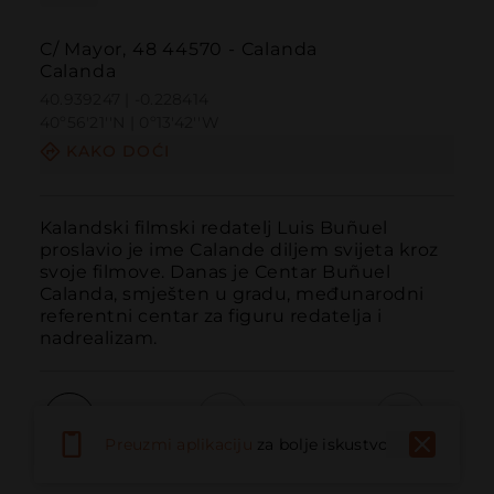
C/ Mayor, 48 44570 - Calanda
Calanda
40.939247 | -0.228414
40º56'21''N | 0º13'42''W
KAKO DOĆI
Kalandski filmski redatelj Luis Buñuel 
proslavio je ime Calande diljem svijeta kroz 
svoje filmove. Danas je Centar Buñuel 
Calanda, smješten u gradu, međunarodni 
referentni centar za figuru redatelja i 
nadrealizam.
Preuzmi aplikaciju
za bolje iskustvo
Pozvati
Email
Web stranica