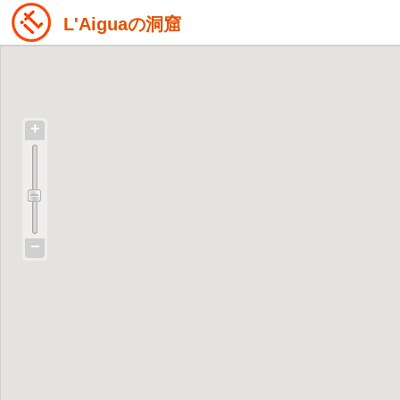
L'Aiguaの洞窟
+
−