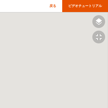
戻る
ビデオチュートリアル
fullscreen_exit