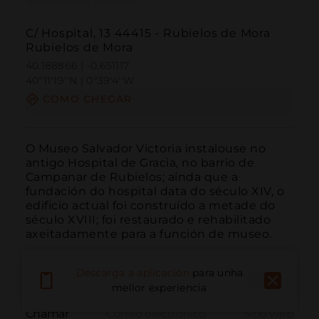
C/ Hospital, 13 44415 - Rubielos de Mora
Rubielos de Mora
40.188866 | -0.651117
40º11'19''N | 0º39'4''W
COMO CHEGAR
O Museo Salvador Victoria instalouse no 
antigo Hospital de Gracia, no barrio de 
Campanar de Rubielos; aínda que a 
fundación do hospital data do século XIV, o 
edificio actual foi construído a metade do 
século XVIII; foi restaurado e rehabilitado 
axeitadamente para a función de museo.
Descarga a aplicación
para unha
mellor experiencia
Chamar
Correo electrónico
Sitio web