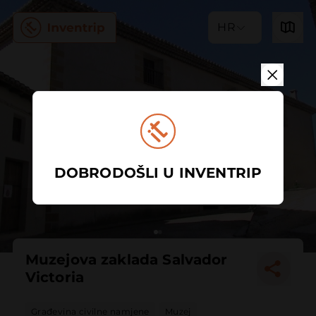
HR
DOBRODOŠLI U INVENTRIP
Muzejova zaklada Salvador
Victoria
Građevina civilne namjene
Muzej