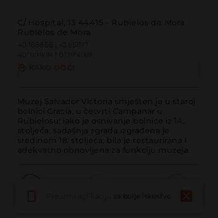
C/ Hospital, 13 44415 - Rubielos de Mora
Rubielos de Mora
40.188866 | -0.651117
40º11'19''N | 0º39'4''W
KAKO DOĆI
Muzej Salvador Victoria smješten je u staroj 
bolnici Gracia, u četvrti Campanar u 
Rubielosu; iako je osnivanje bolnice iz 14. 
stoljeća, sadašnja zgrada izgrađena je 
sredinom 18. stoljeća; bila je restaurirana i 
adekvatno obnovljena za funkciju muzeja.
Preuzmi aplikaciju
za bolje iskustvo
Pozvati
Email
Web stranica