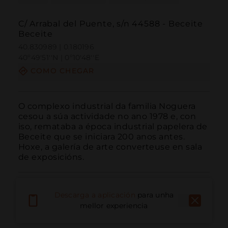
C/ Arrabal del Puente, s/n 44588 - Beceite
Beceite
40.830989 | 0.180196
40º49'51''N | 0º10'48''E
COMO CHEGAR
O complexo industrial da familia Noguera 
cesou a súa actividade no ano 1978 e, con 
iso, remataba a época industrial papelera de 
Beceite que se iniciara 200 anos antes. 
Hoxe, a galería de arte converteuse en sala 
de exposicións.
Descarga a aplicación
para unha
mellor experiencia
Chamar
Correo electrónico
Sitio web