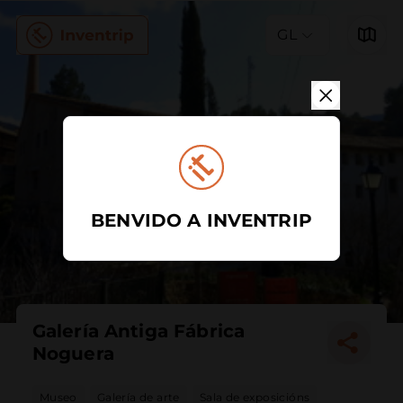
GL
BENVIDO A INVENTRIP
Galería Antiga Fábrica
Noguera
Museo
Galería de arte
Sala de exposicións