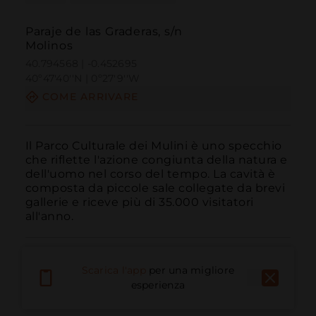
Paraje de las Graderas, s/n
Molinos
40.794568 | -0.452695
40º47'40''N | 0º27'9''W
COME ARRIVARE
Il Parco Culturale dei Mulini è uno specchio 
che riflette l'azione congiunta della natura e 
dell'uomo nel corso del tempo. La cavità è 
composta da piccole sale collegate da brevi 
gallerie e riceve più di 35.000 visitatori 
all'anno.
Scarica l'app
per una migliore
esperienza
Chiama
E-mail
Sito Web