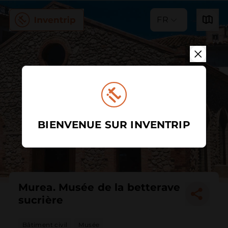
FR
BIENVENUE SUR INVENTRIP
Murea. Musée de la betterave
sucrière
Bâtiment civil
Musée