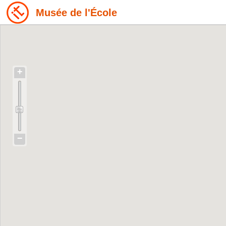
Musée de l'École
+
−