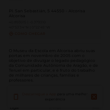
Pl. San Sebastián, 5 44550 - Alcorisa
Alcorisa
40.893015 | -0.379310
40º53'34''N | 0º22'45''W
COMO CHEGAR
O Museu da Escola em Alcorisa abriu suas 
portas em novembro de 2005 com o 
objetivo de divulgar o legado pedagógico 
da Comunidade Autônoma de Aragão, e de 
Teruel em particular, e é fruto do trabalho 
de milhares de crianças, famílias e 
professores.
Descarregue a App
para uma melhor
experiência
Ligar
E-mail
Site