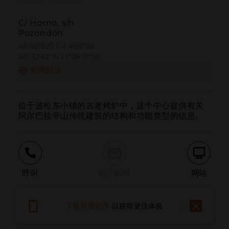
C/ Horno, s/n
Pozondón
40.561827 | -1.469755
40º33'42''N | 1º28'11''W
如何到达
位于波松东小镇的古老烤炉中，这个中心提供有关
阿尔巴拉辛山传统建筑的结构和功能类型的信息。
呼叫
电子邮件
网站
下载应用程序
以获得更佳体验
报告问题