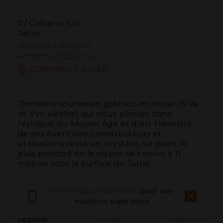
C/ Calvario, s/n
Jatiel
41.218486 | -0.381942
41º13'6''N | 0º22'54''W
COMMENT Y ALLER
Domaine souterrain gothico-mudéjar (XIVe 
et XVe siècles) qui nous plonge dans 
l'époque du Moyen Âge et dont l'identité 
de ses éventuels constructeurs et 
utilisations reste un mystère. Le point le 
plus profond de la crypte se trouve à 11 
mètres sous la surface de Jatiel.
Téléchargez l'application
pour une
meilleure expérience
Appeler
E-mail
Site Web