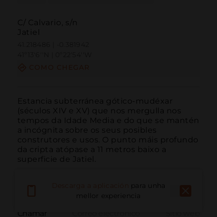
C/ Calvario, s/n
Jatiel
41.218486 | -0.381942
41º13'6''N | 0º22'54''W
COMO CHEGAR
Estancia subterránea gótico-mudéxar 
(séculos XIV e XV) que nos mergulla nos 
tempos da Idade Media e do que se mantén 
a incógnita sobre os seus posibles 
construtores e usos. O punto máis profundo 
da cripta atópase a 11 metros baixo a 
superficie de Jatiel.
Descarga a aplicación
para unha
mellor experiencia
Chamar
Correo electrónico
Sitio web