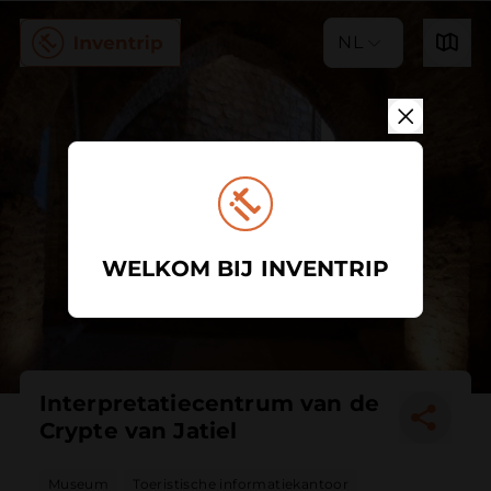
NL
WELKOM BIJ INVENTRIP
Interpretatiecentrum van de
Crypte van Jatiel
Museum
Toeristische informatiekantoor