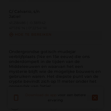
C/ Calvario, s/n
Jatiel
41.218486 | -0.381942
41º13'6''N | 0º22'54''W
HOE TE BEREIKEN
Ondergrondse gotisch-mudejar 
verblijfplaats (14e en 15e eeuw) die ons 
onderdompelt in de tijden van de 
Middeleeuwen en waarvan het een 
mysterie blijft wie de mogelijke bouwers en 
gebruiken waren. Het diepste punt van de 
crypte bevindt zich op 11 meter onder het 
oppervlak van Jatiel.
Download de app
voor een betere
ervaring