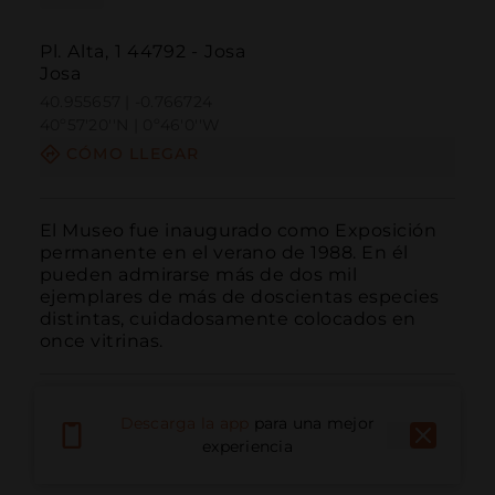
Pl. Alta, 1 44792 - Josa
Josa
40.955657 | -0.766724
40º57'20''N | 0º46'0''W
CÓMO LLEGAR
El Museo fue inaugurado como Exposición 
permanente en el verano de 1988. En él 
pueden admirarse más de dos mil 
ejemplares de más de doscientas especies 
distintas, cuidadosamente colocados en 
once vitrinas.
Descarga la app
para una mejor
experiencia
Llamar
Email
Sitio Web