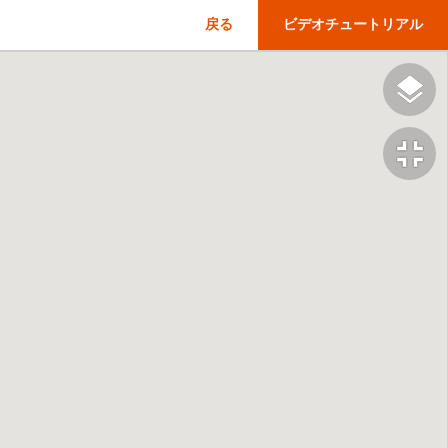
戻る
ビデオチュートリアル
fullscreen_exit