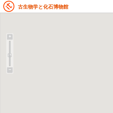
古生物学と化石博物館
+
−