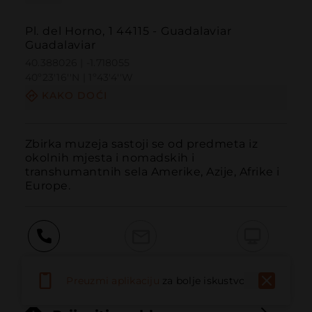
Pl. del Horno, 1 44115 - Guadalaviar
Guadalaviar
40.388026 | -1.718055
40º23'16''N | 1º43'4''W
KAKO DOĆI
Zbirka muzeja sastoji se od predmeta iz 
okolnih mjesta i nomadskih i 
transhumantnih sela Amerike, Azije, Afrike i 
Europe.
Pozvati
Email
Web stranica
Preuzmi aplikaciju
za bolje iskustvo