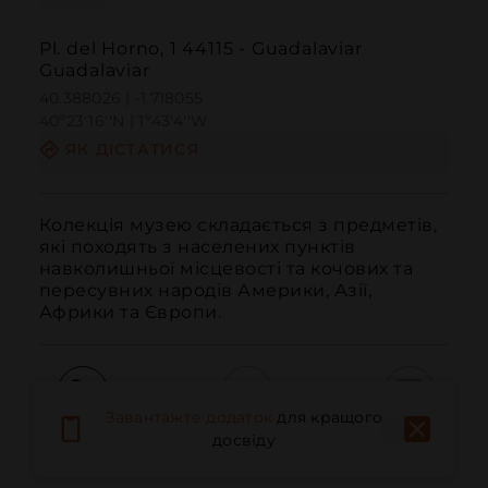
Pl. del Horno, 1 44115 - Guadalaviar
Guadalaviar
40.388026 | -1.718055
40º23'16''N | 1º43'4''W
ЯК ДІСТАТИСЯ
Колекція музею складається з предметів, 
які походять з населених пунктів 
навколишньої місцевості та кочових та 
пересувних народів Америки, Азії, 
Африки та Європи.
Завантажте додаток
для кращого
Дзвонити
Електронна пошта
Веб-сайт
досвіду