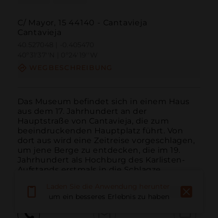
C/ Mayor, 15 44140 - Cantavieja
Cantavieja
40.527048 | -0.405470
40º31'37''N | 0º24'19''W
WEGBESCHREIBUNG
Das Museum befindet sich in einem Haus 
aus dem 17. Jahrhundert an der 
Hauptstraße von Cantavieja, die zum 
beeindruckenden Hauptplatz führt. Von 
dort aus wird eine Zeitreise vorgeschlagen, 
um jene Berge zu entdecken, die im 19. 
Jahrhundert als Hochburg des Karlisten-
Aufstands erstmals in die Schlagze...
WEITER LESEN
Laden Sie die Anwendung herunter,
um ein besseres Erlebnis zu haben