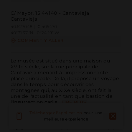
C/ Mayor, 15 44140 - Cantavieja
Cantavieja
40.527048 | -0.405470
40º31'37''N | 0º24'19''W
COMMENT Y ALLER
Le musée est situé dans une maison du 
XVIIe siècle, sur la rue principale de 
Cantavieja menant à l'impressionnante 
place principale. De là, il propose un voyage 
dans le temps pour découvrir ces 
montagnes qui, au XIXe siècle, ont fait la 
une de l'actualité en tant que bastion de 
l'insurrection carlis...
LIRE PLUS
Téléchargez l'application
pour une
meilleure expérience