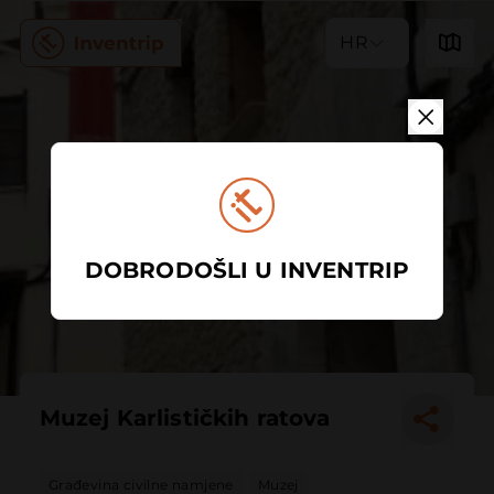
HR
DOBRODOŠLI U INVENTRIP
Muzej Karlističkih ratova
Građevina civilne namjene
Muzej