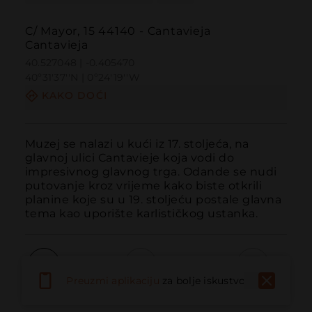
C/ Mayor, 15 44140 - Cantavieja
Cantavieja
40.527048 | -0.405470
40º31'37''N | 0º24'19''W
KAKO DOĆI
Muzej se nalazi u kući iz 17. stoljeća, na 
glavnoj ulici Cantavieje koja vodi do 
impresivnog glavnog trga. Odande se nudi 
putovanje kroz vrijeme kako biste otkrili 
planine koje su u 19. stoljeću postale glavna 
tema kao uporište karlističkog ustanka.
Preuzmi aplikaciju
za bolje iskustvo
Pozvati
Email
Web stranica