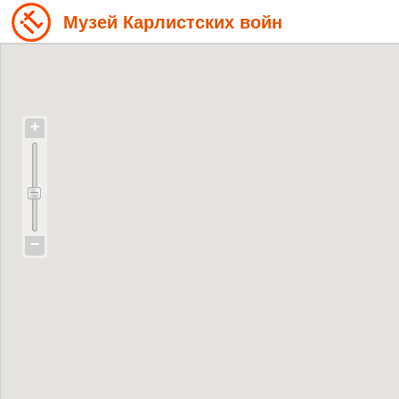
Музей Карлистских войн
+
−