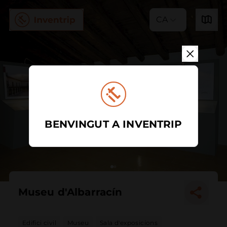
CA
BENVINGUT A INVENTRIP
Museu d'Albarracín
Edifici civil
Museu
Sala d'exposicions