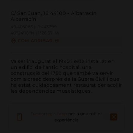
C/ San Juan, 16 44100 - Albarracín
Albarracín
40.405083 | -1.443799
40º24'18''N | 1º26'37''W
COM ARRIBAR-HI
Va ser inaugurat el 1990 i està instal·lat en 
un edifici de l'antic hospital, una 
construcció del 1789 que també va servir 
com a presó després de la Guerra Civil i que 
ha estat cuidadosament restaurat per acollir 
les dependències museístiques.
Descarrega l'app
per a una millor
experiència
Trucar
Email
Lloc Web