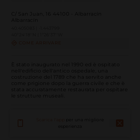
C/ San Juan, 16 44100 - Albarracín
Albarracín
40.405083 | -1.443799
40º24'18''N | 1º26'37''W
COME ARRIVARE
È stato inaugurato nel 1990 ed è ospitato 
nell'edificio dell'antico ospedale, una 
costruzione del 1789 che ha servito anche 
come prigione dopo la guerra civile e che è 
stata accuratamente restaurata per ospitare 
le strutture museali.
Scarica l'app
per una migliore
esperienza
Chiama
E-mail
Sito Web