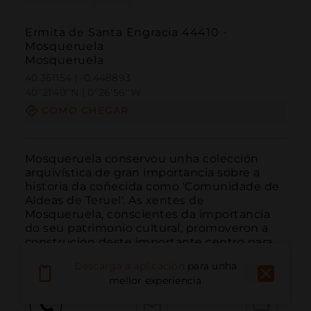
Ermita de Santa Engracia 44410 -
Mosqueruela
Mosqueruela
40.361154 | -0.448893
40º21'40''N | 0º26'56''W
COMO CHEGAR
Mosqueruela conservou unha colección 
arquivística de gran importancia sobre a 
historia da coñecida como 'Comunidade de 
Aldeas de Teruel'. As xentes de 
Mosqueruela, conscientes da importancia 
do seu patrimonio cultural, promoveron a 
construción deste importante centro para 
investigadores e turistas c...
LER MÁIS
Descarga a aplicación
para unha
mellor experiencia