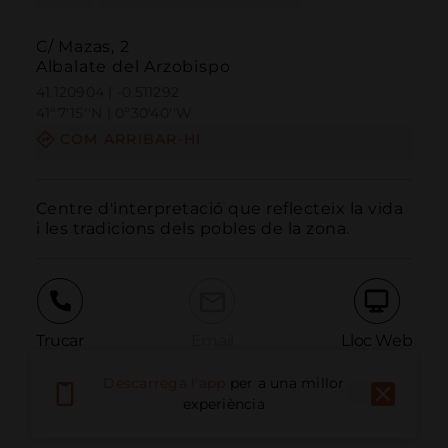
C/ Mazas, 2
Albalate del Arzobispo
41.120904 | -0.511292
41º7'15''N | 0º30'40''W
COM ARRIBAR-HI
Centre d'interpretació que reflecteix la vida 
i les tradicions dels pobles de la zona.
Trucar
Email
Lloc Web
Descarrega l'app
per a una millor
experiència
Informar problema