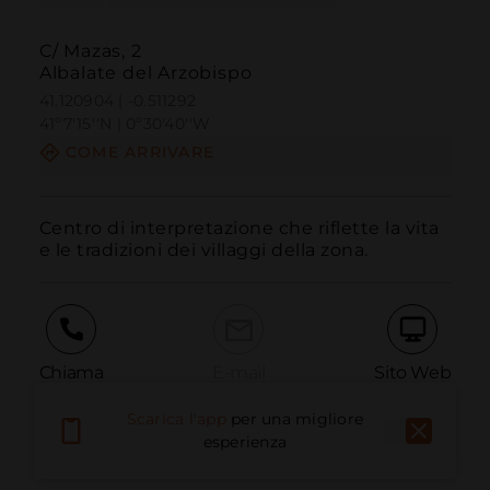
C/ Mazas, 2
Albalate del Arzobispo
41.120904 | -0.511292
41º7'15''N | 0º30'40''W
COME ARRIVARE
Centro di interpretazione che riflette la vita 
e le tradizioni dei villaggi della zona.
Chiama
E-mail
Sito Web
Scarica l'app
per una migliore
esperienza
Segnala problema