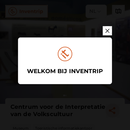
NL
WELKOM BIJ INVENTRIP
Centrum voor de Interpretatie
van de Volkscultuur
Museum
Toeristische informatiekantoor