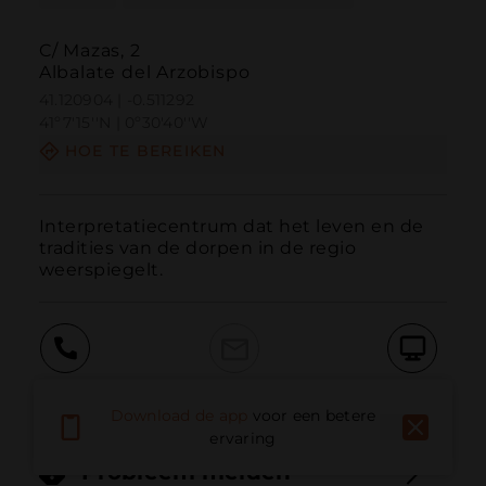
C/ Mazas, 2
Albalate del Arzobispo
41.120904 | -0.511292
41º7'15''N | 0º30'40''W
HOE TE BEREIKEN
Interpretatiecentrum dat het leven en de 
tradities van de dorpen in de regio 
weerspiegelt.
Bellen
E-mail
Website
Download de app
voor een betere
ervaring
Probleem melden