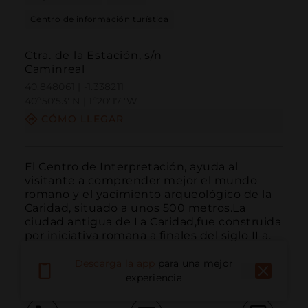
Centro de información turística
Ctra. de la Estación, s/n
Caminreal
40.848061 | -1.338211
40º50'53''N | 1º20'17''W
CÓMO LLEGAR
El Centro de Interpretación, ayuda al 
visitante a comprender mejor el mundo 
romano y el yacimiento arqueológico de la 
Caridad, situado a unos 500 metros.La 
ciudad antigua de La Caridad,fue construida 
por iniciativa romana a finales del siglo II a. 
de C. y destruida en las guerras civiles 
sectorianas...
LEER MÁS
Descarga la app
para una mejor
experiencia