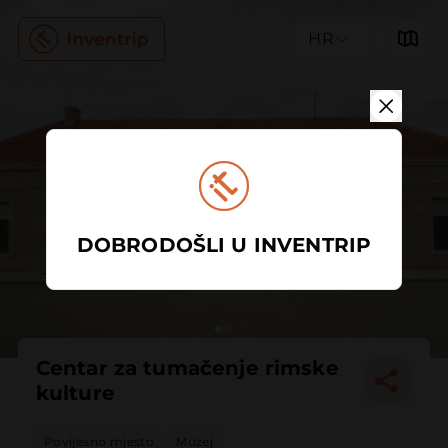
HR
DOBRODOŠLI U INVENTRIP
Centar za tumačenje rimske
kulture
Povijesno mjesto
Muzej