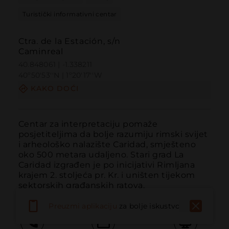
Turistički informativni centar
Ctra. de la Estación, s/n
Caminreal
40.848061 | -1.338211
40º50'53''N | 1º20'17''W
KAKO DOĆI
Centar za interpretaciju pomaže 
posjetiteljima da bolje razumiju rimski svijet 
i arheološko nalazište Caridad, smješteno 
oko 500 metara udaljeno. Stari grad La 
Caridad izgrađen je po inicijativi Rimljana 
krajem 2. stoljeća pr. Kr. i uništen tijekom 
sektorskih građanskih ratova.
Preuzmi aplikaciju
za bolje iskustvo