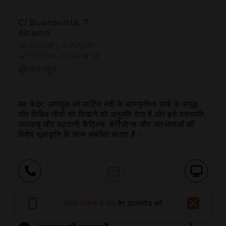
C/ Buenavista, 7
Alcaine
40.953108 | -0.705019
40º57'11''N | 0º42'18''W
कैसे पहुंचें
यह केंद्र, आगंतुक को मार्टिन नदी के सांस्कृतिक पार्क के समृद्ध 
और विविध जीवों को दिखाने की अनुमति देता है और इसे वनस्पति, 
जलवायु और चट्टानी कैंटिल्स, सेर्रिजोन्स और जलधाराओं की 
विशेष भूआकृति के साथ संबंधित करता है।
बुलाना
ईमेल
वेबसाइट
बेहतर अनुभव के लिए
ऐप डाउनलोड करें