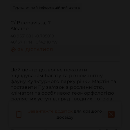
Туристичний інформаційний центр
C/ Buenavista, 7
Alcaine
40.953108 | -0.705019
40º57'11''N | 0º42'18''W
ЯК ДІСТАТИСЯ
Цей центр дозволяє показати 
відвідувачам багату та різноманітну 
фауну Культурного парку річки Мартін та 
поставити її у зв'язок з рослинністю, 
кліматом та особливою геоморфологією 
скелястих уступів, гряд і водних потоків.
Завантажте додаток
для кращого
досвіду