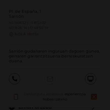
Pl. de España, 1
Sarrión
40.140652 | -0.815402
40º8'26''N | 0º48'55''W
NOLA IRITSI
Sarrión gudariaren inguruan dagoen gunea, 
gerraren garrantzitsuena berreskuratzen 
duena.
Deitu
E-posta
Webgunea
Deskargatu aplikazioa
esperientzia
hobea izateko
Eman arazoa