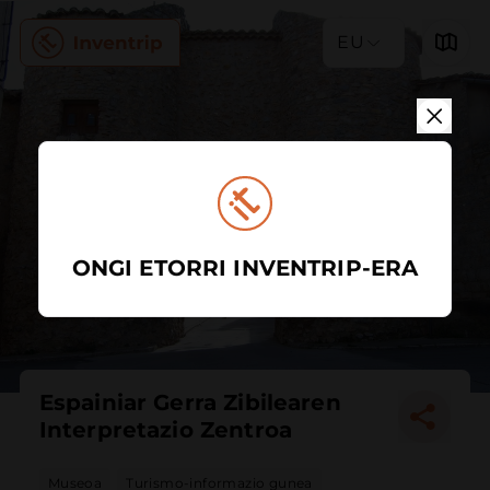
EU
ONGI ETORRI INVENTRIP-ERA
Espainiar Gerra Zibilearen
Interpretazio Zentroa
Museoa
Turismo-informazio gunea