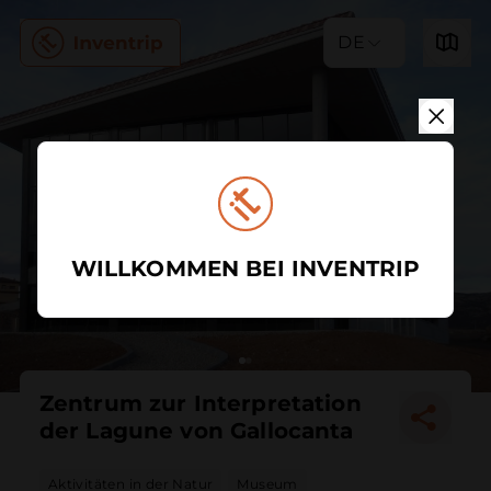
DE
WILLKOMMEN BEI INVENTRIP
Zentrum zur Interpretation
der Lagune von Gallocanta
Aktivitäten in der Natur
Museum