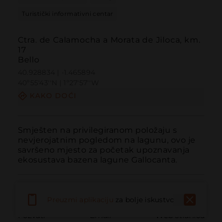
Turistički informativni centar
Ctra. de Calamocha a Morata de Jiloca, km.
17
Bello
40.928834 | -1.465894
40º55'43''N | 1º27'57''W
KAKO DOĆI
Smješten na privilegiranom položaju s 
nevjerojatnim pogledom na lagunu, ovo je 
savršeno mjesto za početak upoznavanja 
ekosustava bazena lagune Gallocanta.
Preuzmi aplikaciju
za bolje iskustvo
Pozvati
Email
Web stranica