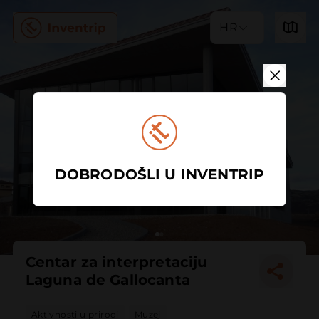
HR
DOBRODOŠLI U INVENTRIP
Centar za interpretaciju
Laguna de Gallocanta
Aktivnosti u prirodi
Muzej