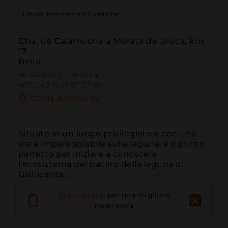
Ufficio informazioni turistiche
Ctra. de Calamocha a Morata de Jiloca, km.
17
Bello
40.928834 | -1.465894
40º55'43''N | 1º27'57''W
COME ARRIVARE
Situate in un luogo privilegiato e con una 
vista impareggiabile sulla laguna, è il punto 
perfetto per iniziare a conoscere 
l'ecosistema del bacino della laguna di 
Gallocanta.
Scarica l'app
per una migliore
esperienza