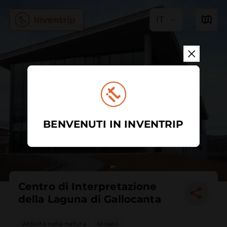
IT
BENVENUTI IN INVENTRIP
Centro di Interpretazione
della Laguna di Gallocanta
Attività nella natura
Museo