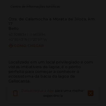
Centro de informações turísticas
Ctra. de Calamocha a Morata de Jiloca, km.
17
Bello
40.928834 | -1.465894
40º55'43''N | 1º27'57''W
COMO CHEGAR
Localizado em um local privilegiado e com 
vistas imbatíveis da lagoa, é o ponto 
perfeito para começar a conhecer o 
ecossistema da bacia da lagoa de 
Gallocanta.
Descarregue a App
para uma melhor
experiência