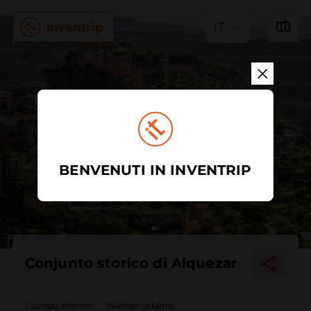
IT
BENVENUTI IN INVENTRIP
Conjunto storico di Alquezar
Luogo storico
Nucleo urbano