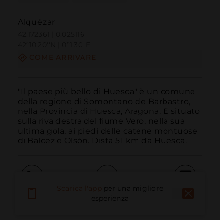
Alquézar
42.172361 | 0.025116
42º10'20''N | 0º1'30''E
COME ARRIVARE
"Il paese più bello di Huesca" è un comune 
della regione di Somontano de Barbastro, 
nella Provincia di Huesca, Aragona. È situato 
sulla riva destra del fiume Vero, nella sua 
ultima gola, ai piedi delle catene montuose 
di Balcez e Olsón. Dista 51 km da Huesca.
Scarica l'app
per una migliore
Chiama
E-mail
Sito Web
esperienza