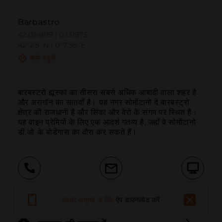
Barbastro
42.034819 | 0.131975
42º2'5''N | 0º7'55''E
कैसे पहुंचें
बारबस्ट्रो ह्यूस्का का तीसरा सबसे अधिक आबादी वाला शहर है 
और अरागॉन का सातवाँ है। यह नगर सोमोंटानो दे बारबस्ट्रो 
क्षेत्र की राजधानी है और सिंका और वेरो के संगम पर स्थित है।

यह वाइन प्रेमियों के लिए एक आदर्श गंतव्य है, जहाँ वे सोमोंटानो 
डी.ओ. के बोडेगास का दौरा कर सकते हैं।
बुलाना
ईमेल
वेबसाइट
बेहतर अनुभव के लिए
ऐप डाउनलोड करें