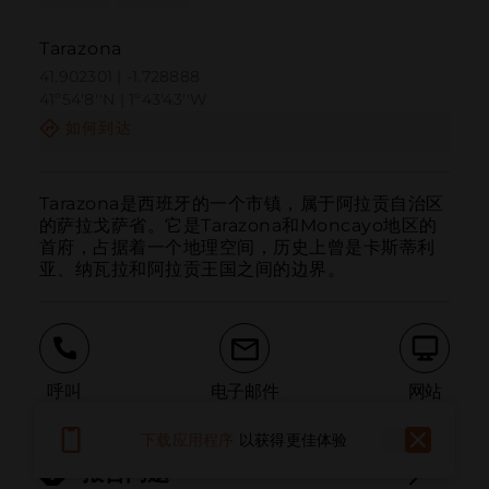
Tarazona
41.902301 | -1.728888
41º54'8''N | 1º43'43''W
如何到达
Tarazona是西班牙的一个市镇，属于阿拉贡自治区
的萨拉戈萨省。它是Tarazona和Moncayo地区的
首府，占据着一个地理空间，历史上曾是卡斯蒂利
亚、纳瓦拉和阿拉贡王国之间的边界。
呼叫
电子邮件
网站
下载应用程序
以获得更佳体验
报告问题