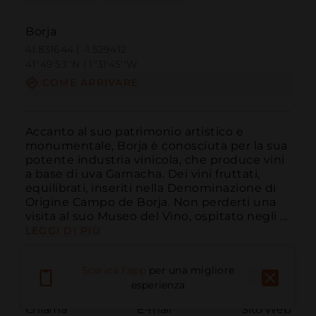
Borja
41.831644 | -1.529412
41º49'53''N | 1º31'45''W
COME ARRIVARE
Accanto al suo patrimonio artistico e 
monumentale, Borja è conosciuta per la sua 
potente industria vinicola, che produce vini 
a base di uva Garnacha. Dei vini fruttati, 
equilibrati, inseriti nella Denominazione di 
Origine Campo de Borja. Non perderti una 
visita al suo Museo del Vino, ospitato negli ...
LEGGI DI PIÙ
Scarica l'app
per una migliore
esperienza
Chiama
E-mail
Sito Web